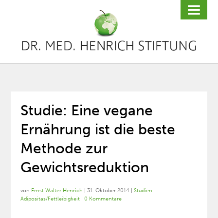
Studie: Eine vegane
Ernährung ist die beste
Methode zur
Gewichtsreduktion
von
Ernst Walter Henrich
|
31. Oktober 2014
|
Studien
Adipositas/Fettleibigkeit
|
0 Kommentare