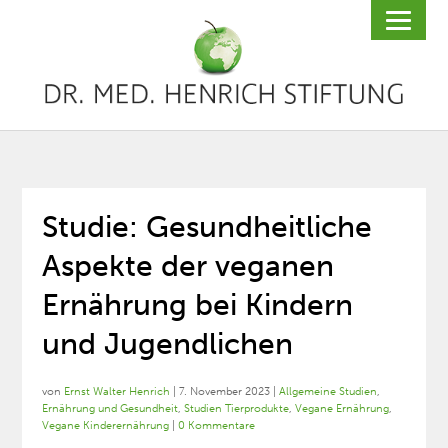
Studie: Gesundheitliche
Aspekte der veganen
Ernährung bei Kindern
und Jugendlichen
von
Ernst Walter Henrich
|
7. November 2023
|
Allgemeine Studien
,
Ernährung und Gesundheit
,
Studien Tierprodukte
,
Vegane Ernährung
,
Vegane Kinderernährung
|
0 Kommentare