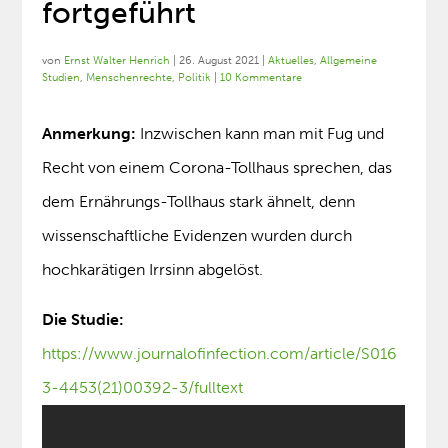
fortgeführt
von
Ernst Walter Henrich
|
26. August 2021
|
Aktuelles
,
Allgemeine
Studien
,
Menschenrechte
,
Politik
|
10 Kommentare
Anmerkung:
Inzwischen kann man mit Fug und
Recht von einem Corona-Tollhaus sprechen, das
dem Ernährungs-Tollhaus stark ähnelt, denn
wissenschaftliche Evidenzen wurden durch
hochkarätigen Irrsinn abgelöst.
Die Studie:
https://www.journalofinfection.com/article/S016
3-4453(21)00392-3/fulltext