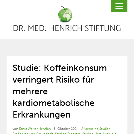
Studie: Koffeinkonsum
verringert Risiko für
mehrere
kardiometabolische
Erkrankungen
von
Ernst Walter Henrich
|
6. Oktober 2024
|
Allgemeine Studien
,
Ernährung und Gesundheit
,
Studien Diabetes
,
Studien Herz-Kreislauf-