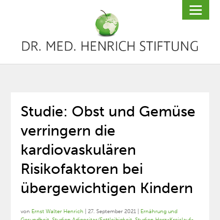
Studie: Obst und Gemüse
verringern die
kardiovaskulären
Risikofaktoren bei
übergewichtigen Kindern
von
Ernst Walter Henrich
|
27. September 2021
|
Ernährung und
Gesundheit
,
Studien Adipositas/Fettleibigkeit
,
Studien Herz-Kreislauf-