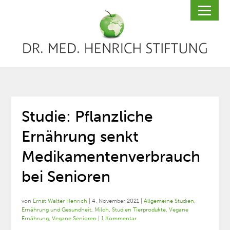
Studie: Pflanzliche
Ernährung senkt
Medikamentenverbrauch
bei Senioren
von
Ernst Walter Henrich
|
4. November 2021
|
Allgemeine Studien
,
Ernährung und Gesundheit
,
Milch
,
Studien Tierprodukte
,
Vegane
Ernährung
,
Vegane Senioren
|
1 Kommentar