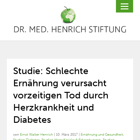
Studie: Schlechte
Ernährung verursacht
vorzeitigen Tod durch
Herzkrankheit und
Diabetes
von
Ernst Walter Henrich
|
10. März 2017
|
Ernährung und Gesundheit
,
Studien Diabetes
,
Studien Herz-Kreislauf-Erkrankungen
,
Studien