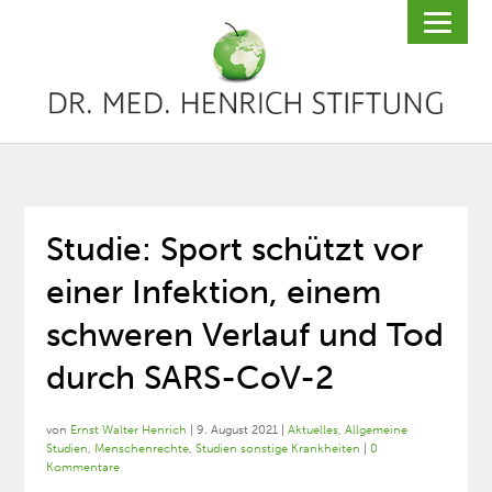
Studie: Sport schützt vor
einer Infektion, einem
schweren Verlauf und Tod
durch SARS-CoV-2
von
Ernst Walter Henrich
|
9. August 2021
|
Aktuelles
,
Allgemeine
Studien
,
Menschenrechte
,
Studien sonstige Krankheiten
|
0
Kommentare