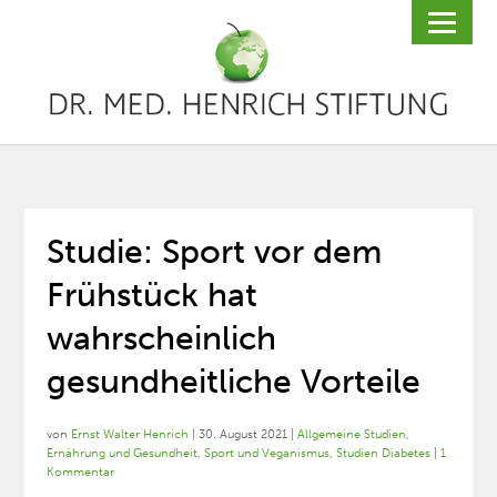
Studie: Sport vor dem
Frühstück hat
wahrscheinlich
gesundheitliche Vorteile
von
Ernst Walter Henrich
|
30. August 2021
|
Allgemeine Studien
,
Ernährung und Gesundheit
,
Sport und Veganismus
,
Studien Diabetes
|
1
Kommentar