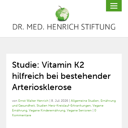
Studie: Vitamin K2
hilfreich bei bestehender
Arteriosklerose
von
Ernst Walter Henrich
|
8. Juli 2026
|
Allgemeine Studien
,
Ernährung
und Gesundheit
,
Studien Herz-Kreislauf-Erkrankungen
,
Vegane
Ernährung
,
Vegane Kinderernährung
,
Vegane Senioren
|
0
Kommentare