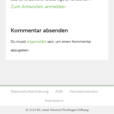
Zum Antworten anmelden
Kommentar absenden
Du musst
angemeldet
sein, um einen Kommentar
abzugeben.
Datenschutzerklärung
AGB
Verhaltenskodex
Diese Website verwendet Cookies. Wenn Sie die Website weiter
Impressum
Ok
nutzen, stimmen Sie der Verwendung von Cookies zu.
© 2026
Dr. med. Henrich ProVegan Stiftung