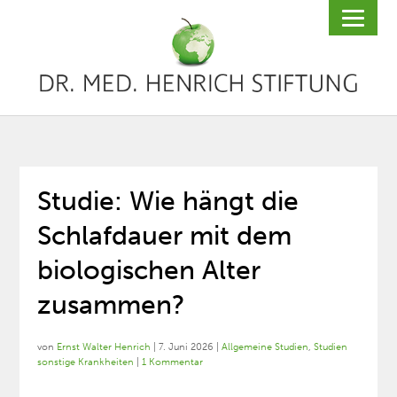
Studie: Wie hängt die
Schlafdauer mit dem
biologischen Alter
zusammen?
von
Ernst Walter Henrich
|
7. Juni 2026
|
Allgemeine Studien
,
Studien
sonstige Krankheiten
|
1 Kommentar