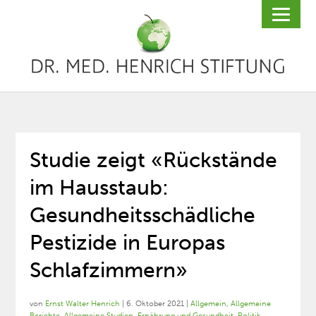
Studie zeigt «Rückstände
im Hausstaub:
Gesundheitsschädliche
Pestizide in Europas
Schlafzimmern»
von
Ernst Walter Henrich
|
6. Oktober 2021
|
Allgemein
,
Allgemeine
Berichte
,
Allgemeine Studien
,
Ernährung und Gesundheit
,
Politik
,