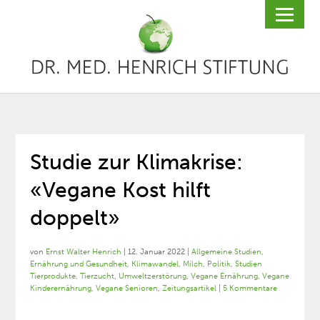
Studie zur Klimakrise:
«Vegane Kost hilft
doppelt»
von
Ernst Walter Henrich
|
12. Januar 2022
|
Allgemeine Studien
,
Ernährung und Gesundheit
,
Klimawandel
,
Milch
,
Politik
,
Studien
Tierprodukte
,
Tierzucht
,
Umweltzerstörung
,
Vegane Ernährung
,
Vegane
Kinderernährung
,
Vegane Senioren
,
Zeitungsartikel
|
5 Kommentare