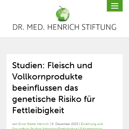
Studien: Fleisch und
Vollkornprodukte
beeinflussen das
genetische Risiko für
Fettleibigkeit
von
Ernst Walter Henrich
|
9. Dezember 2023
|
Ernährung und
Gesundheit
,
Studien Adipositas/Fettleibigkeit
|
0 Kommentare