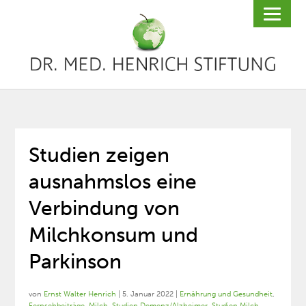
Studien zeigen
ausnahmslos eine
Verbindung von
Milchkonsum und
Parkinson
von
Ernst Walter Henrich
|
5. Januar 2022
|
Ernährung und Gesundheit
,
Fernsehbeiträge
,
Milch
,
Studien Demenz/Alzheimer
,
Studien Milch
,