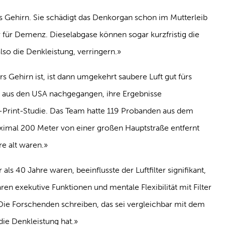
s Gehirn. Sie schädigt das Denkorgan schon im Mutterleib
or für Demenz. Dieselabgase können sogar kurzfristig die
also die Denkleistung, verringern.»
s Gehirn ist, ist dann umgekehrt saubere Luft gut fürs
e aus den USA nachgegangen, ihre Ergebnisse
re-Print-Studie. Das Team hatte 119 Probanden aus dem
imal 200 Meter von einer großen Hauptstraße entfernt
e alt waren.»
als 40 Jahre waren, beeinflusste der Luftfilter signifikant,
aren exekutive Funktionen und mentale Flexibilität mit Filter
 Die Forschenden schreiben, das sei vergleichbar mit dem
die Denkleistung hat.»