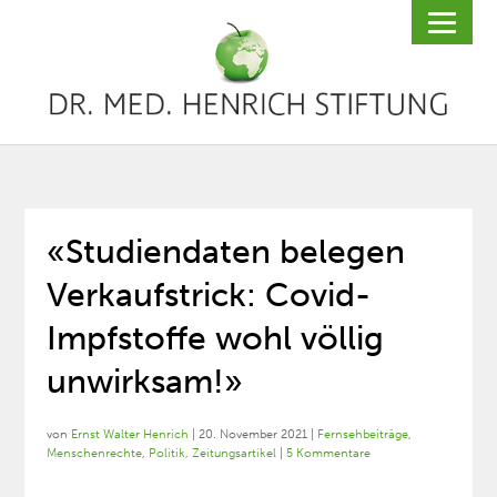
«Studiendaten belegen
Verkaufstrick: Covid-
Impfstoffe wohl völlig
unwirksam!»
von
Ernst Walter Henrich
|
20. November 2021
|
Fernsehbeiträge
,
Menschenrechte
,
Politik
,
Zeitungsartikel
|
5 Kommentare