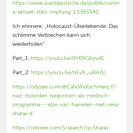
https://www.sueddeutsche.de/politik/coron
a-aktuell-stiko-impfung-1.5383340
Ich erinnere: „Holocaust-Überlebende: Das
schlimme Verbrechen kann sich
wiederholen”
Part_1:
https://youtu.be/lPrR9GbyvdE
Part_2:
https://youtu.be/bEvX_uRim1c
https://odysee.com/@CafeWeltschmerz:f/-
nazi-moorden-begonnen-als-medisch-
programma—-elze-van-hamelen-met-vera-
sharav:d
https://odysee.com/$/search?q=Sharav