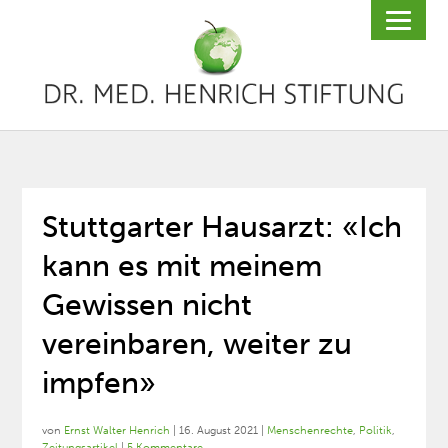
Stuttgarter Hausarzt: «Ich
kann es mit meinem
Gewissen nicht
vereinbaren, weiter zu
impfen»
von
Ernst Walter Henrich
|
16. August 2021
|
Menschenrechte
,
Politik
,
Zeitungsartikel
|
5 Kommentare