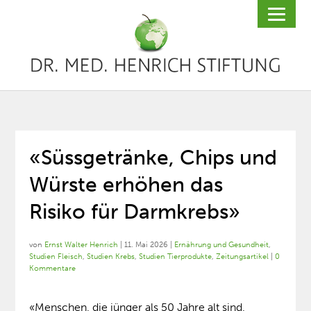
«Süssgetränke, Chips und
Würste erhöhen das
Risiko für Darmkrebs»
von
Ernst Walter Henrich
|
11. Mai 2026
|
Ernährung und Gesundheit
,
Studien Fleisch
,
Studien Krebs
,
Studien Tierprodukte
,
Zeitungsartikel
|
0
Kommentare
«Menschen, die jünger als 50 Jahre alt sind,