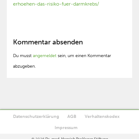
erhoehen-das-risiko-fuer-darmkrebs/
Kommentar absenden
Du musst
angemeldet
sein, um einen Kommentar
abzugeben.
Datenschutzerklärung
AGB
Verhaltenskodex
Diese Website verwendet Cookies. Wenn Sie die Website weiter
Impressum
Ok
nutzen, stimmen Sie der Verwendung von Cookies zu.