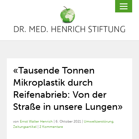
«Tausende Tonnen
Mikroplastik durch
Reifenabrieb: Von der
Straße in unsere Lungen»
von
Ernst Walter Henrich
|
6. Oktober 2021
|
Umweltzerstörung
,
Zeitungsartikel
|
2 Kommentare