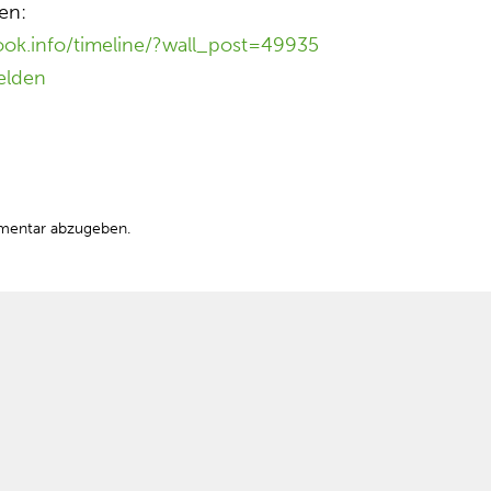
en:
ok.info/timeline/?wall_post=49935
elden
mentar abzugeben.