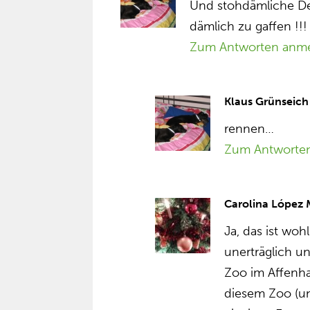
Und stohdämliche D
dämlich zu gaffen !!!
Zum Antworten anm
Klaus Grünseich
rennen…
Zum Antworte
Carolina López
Ja, das ist woh
unerträglich u
Zoo im Affenha
diesem Zoo (un