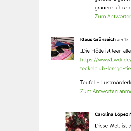
grauenhaft und 
Zum Antworte
Klaus Grünseich
am 15.
„Die Hölle ist leer, al
https://www1.wdr.de
teckelclub-lemgo-tie
Teufel = Lustmörder
Zum Antworten anm
Carolina López
Diese Welt ist 