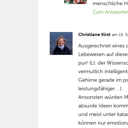
menschliche H
Zum Antworte
Christiane Kirst
am 15. 
Ausgerechnet eines d
Lebewesen auf diesem 
pur! (Lt. der Wissens
vermutlich intelligent
Gehirne gerade im ps
leistungsfähiger …)
Ansonsten würden Me
absurde Ideen komme
und meist unter kata
können nur emotional