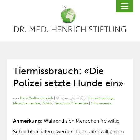
Tiermissbrauch: «Die
Polizei setzte Hunde ein»
von
Ernst Walter Henrich
|
13. November 2021
|
Fernsehbeiträge
,
Menschenrechte
,
Politik
,
Tierschutz/Tierrechte
|
1 Kommentar
Anmerkung:
Während sich Menschen freiwillig
Schlachten liefern, werden Tiere unfreiwillig dem