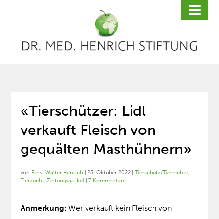
«Tierschützer: Lidl
verkauft Fleisch von
gequälten Masthühnern»
von
Ernst Walter Henrich
|
25. Oktober 2022
|
Tierschutz/Tierrechte
,
Tierzucht
,
Zeitungsartikel
|
7 Kommentare
Anmerkung:
Wer verkauft kein Fleisch von