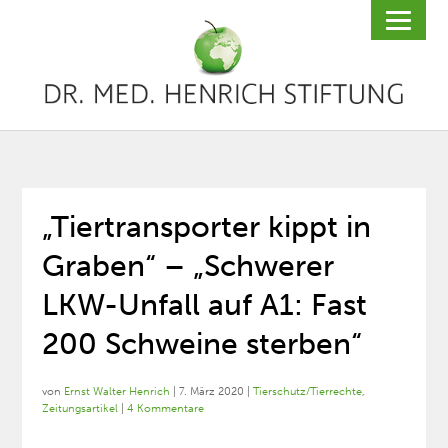
„Tiertransporter kippt in
Graben“ – „Schwerer
LKW-Unfall auf A1: Fast
200 Schweine sterben“
von
Ernst Walter Henrich
|
7. März 2020
|
Tierschutz/Tierrechte
,
Zeitungsartikel
|
4 Kommentare