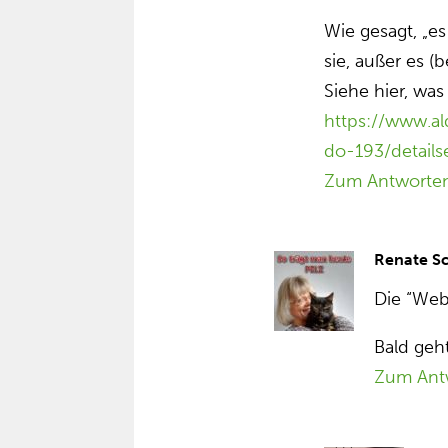
Wie gesagt, „es 
sie, außer es (
Siehe hier, was 
https://www.a
do-193/detailse
Zum Antworte
Renate S
Die “Web
Bald geht
Zum Ant