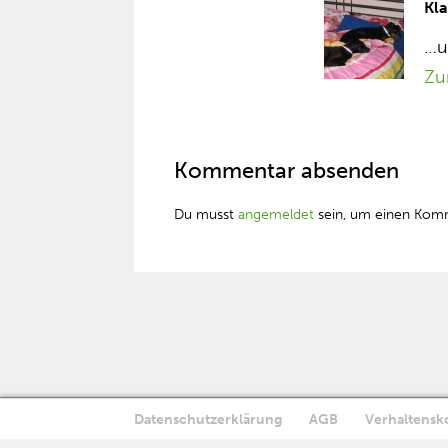
Kl
…u
Zu
Kommentar absenden
Du musst
angemeldet
sein, um einen Kom
Datenschutzerklärung
AGB
Verhaltensk
Diese Website verwendet Cookies. Wenn Sie die Website weiter n