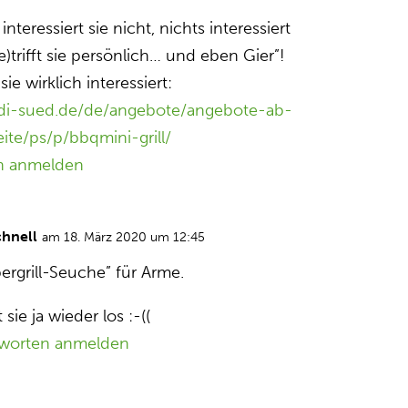
interessiert sie nicht, nichts interessiert
be)trifft sie persönlich… und eben Gier”!
sie wirklich interessiert:
ldi-sued.de/de/angebote/angebote-ab-
ite/ps/p/bbqmini-grill/
n anmelden
chnell
am 18. März 2020 um 12:45
ergrill-Seuche” für Arme.
 sie ja wieder los :-((
worten anmelden