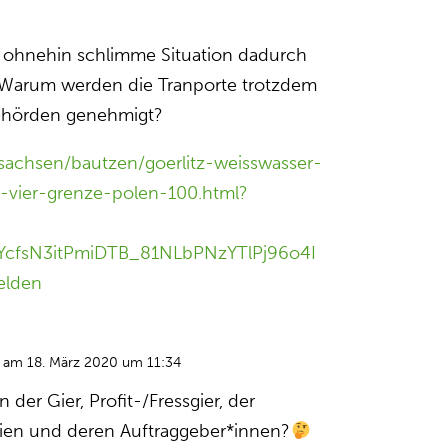
ie ohnehin schlimme Situation dadurch
. Warum werden die Tranporte trotzdem
ehörden genehmigt?
sachsen/bautzen/goerlitz-weisswasser-
n-vier-grenze-polen-100.html?
cfsN3itPmiDTB_81NLbPNzYTlPj96o4I
elden
am 18. März 2020 um 11:34
n der Gier, Profit-/Fressgier, der
rien und deren Auftraggeber*innen?