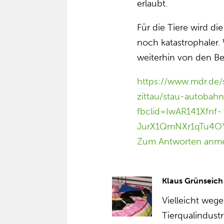
erlaubt.
Für die Tiere wird d
noch katastrophaler
weiterhin von den B
https://www.mdr.de/
zittau/stau-autobah
fbclid=IwAR141Xfnf-
JurX1QmNXr1qTu4OY
Zum Antworten anm
Klaus Grünseich
Vielleicht wege
Tierqualindust