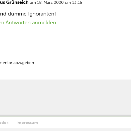
aus Grünseich
am 18. März 2020 um 13:15
nd dumme Ignoranten!
m Antworten anmelden
mentar abzugeben.
odex
Impressum
Ok
utzen, stimmen Sie der Verwendung von Cookies zu.