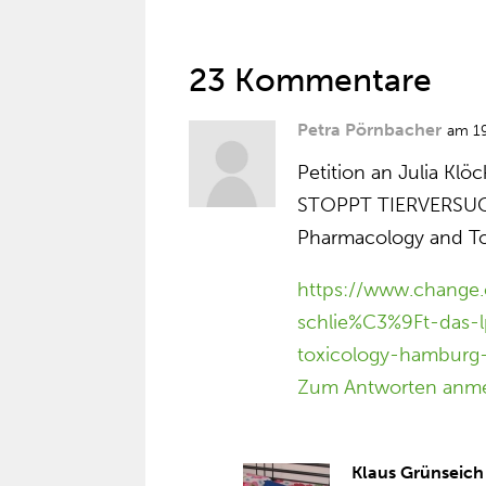
23 Kommentare
Petra Pörnbacher
am 19
Petition an Julia Klöc
STOPPT TIERVERSUCHE
Pharmacology and T
https://www.change.
schlie%C3%9Ft-das-l
toxicology-hamburg-
Zum Antworten anm
Klaus Grünseich