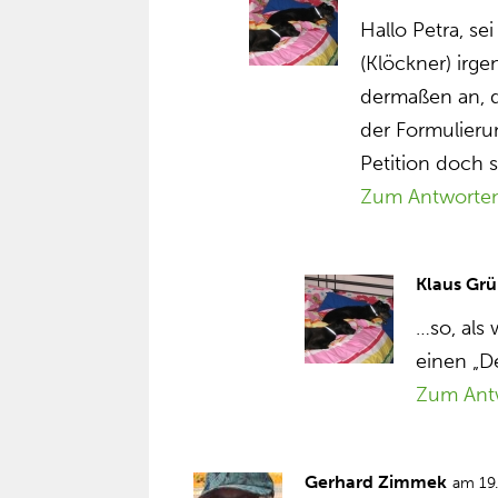
Hallo Petra, se
(Klöckner) irg
dermaßen an, d
der Formulieru
Petition doch s
Zum Antworte
Klaus Grü
…so, als
einen „De
Zum Ant
Gerhard Zimmek
am 19