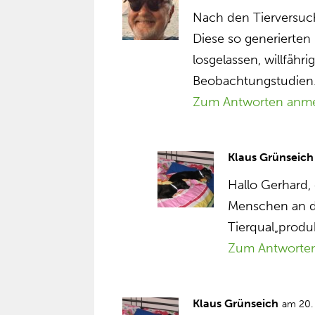
Nach den Tierversuc
Diese so generierte
losgelassen, willfähr
Beobachtungstudien.
Zum Antworten anm
Klaus Grünseich
Hallo Gerhard,
Menschen an di
Tierqual„produ
Zum Antworte
Klaus Grünseich
am 20.