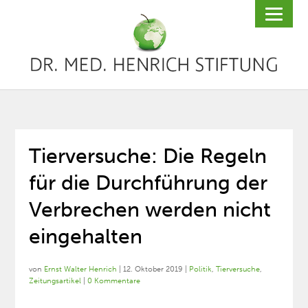
Tierversuche: Die Regeln
für die Durchführung der
Verbrechen werden nicht
eingehalten
von
Ernst Walter Henrich
|
12. Oktober 2019
|
Politik
,
Tierversuche
,
Zeitungsartikel
|
0 Kommentare