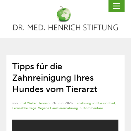
Tipps für die
Zahnreinigung Ihres
Hundes vom Tierarzt
von
Ernst Walter Henrich
|
26. Juni 2026
|
Ernährung und Gesundheit
,
Fernsehbeiträge
,
Vegane Haustierernährung
|
0 Kommentare