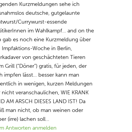
lgenden Kurzmeldungen sehe ich
snahmslos deutsche, gutgelaunte
atwurst/Currywurst-essende
litikerInnen im Wahlkampf… and on the
p gab es noch eine Kurzmeldung über
e Impfaktions-Woche in Berlin,
erkadaver von geschächteten Tieren
 Grill (“Döner”) gratis, für jeden, der
ch impfen lässt… besser kann man
gentlich in wenigen, kurzen Meldungen
r nicht veranschaulichen, WIE KRANK
D AM ARSCH DIESES LAND IST! Da
iß man nicht, ob man weinen oder
ber (irre) lachen soll…
m Antworten anmelden