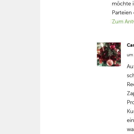
möchte i
Parteien
Zum Ant
Ca
um 
Au
sc
Re
Za
Pr
Ku
ei
wa