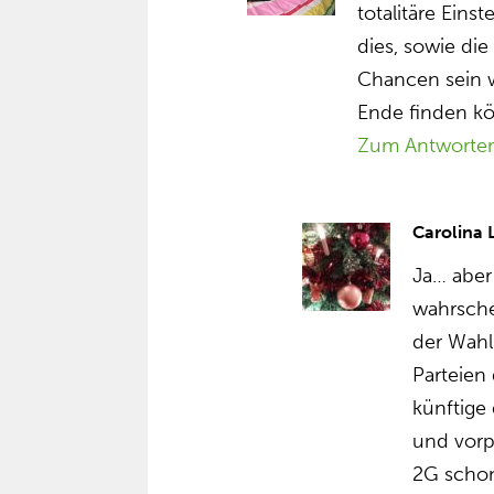
totalitäre Eins
dies, sowie di
Chancen sein w
Ende finden k
Zum Antworte
Carolina
Ja… aber
wahrsche
der Wahl
Parteien
künftige
und vorp
2G schon