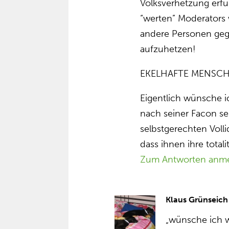
Volksverhetzung erfül
“werten” Moderators 
andere Personen geg
aufzuhetzen!
EKELHAFTE MENSCHHE
Eigentlich wünsche i
nach seiner Facon sel
selbstgerechten Voll
dass ihnen ihre totali
Zum Antworten anm
Klaus Grünseich
„wünsche ich w