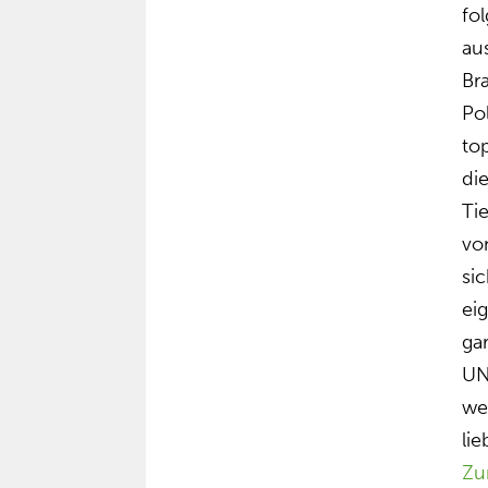
fo
au
Br
Po
to
di
Ti
vom
si
ei
ga
UN
we
lie
Zu