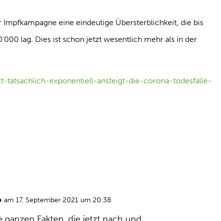
er Impfkampagne eine eindeutige Übersterblichkeit, die bis
00 lag. Dies ist schon jetzt wesentlich mehr als in der
zt-tatsachlich-exponentiell-ansteigt-die-corona-todesfalle-
o
am 17. September 2021 um 20:38
e ganzen Fakten, die jetzt nach und