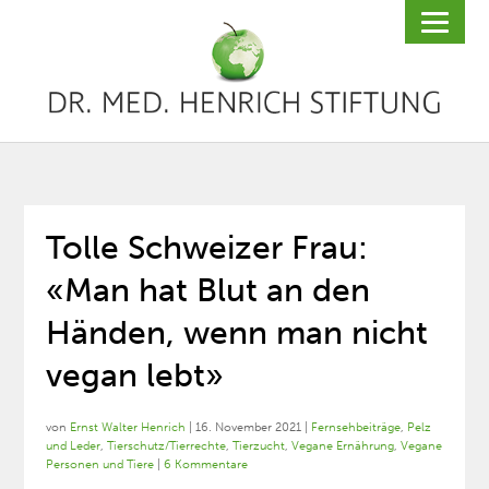
Tolle Schweizer Frau:
«Man hat Blut an den
Händen, wenn man nicht
vegan lebt»
von
Ernst Walter Henrich
|
16. November 2021
|
Fernsehbeiträge
,
Pelz
und Leder
,
Tierschutz/Tierrechte
,
Tierzucht
,
Vegane Ernährung
,
Vegane
Personen und Tiere
|
6 Kommentare