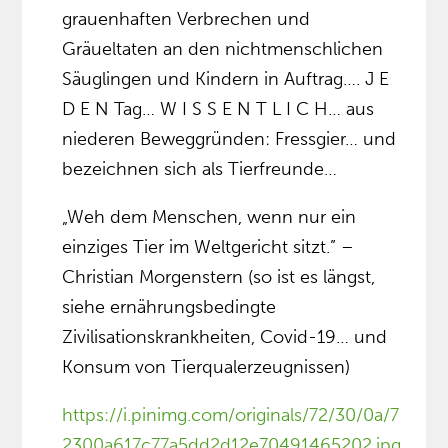
grauenhaften Verbrechen und
Gräueltaten an den nichtmenschlichen
Säuglingen und Kindern in Auftrag…. J E
D E N Tag… W I S S E N T L I C H… aus
niederen Beweggründen: Fressgier… und
bezeichnen sich als Tierfreunde…
„Weh dem Menschen, wenn nur ein
einziges Tier im Weltgericht sitzt.” –
Christian Morgenstern (so ist es längst,
siehe ernährungsbedingte
Zivilisationskrankheiten, Covid-19… und
Konsum von Tierqualerzeugnissen)
https://i.pinimg.com/originals/72/30/0a/7
2300a617c77a5dd2d12e70491465202.jpg