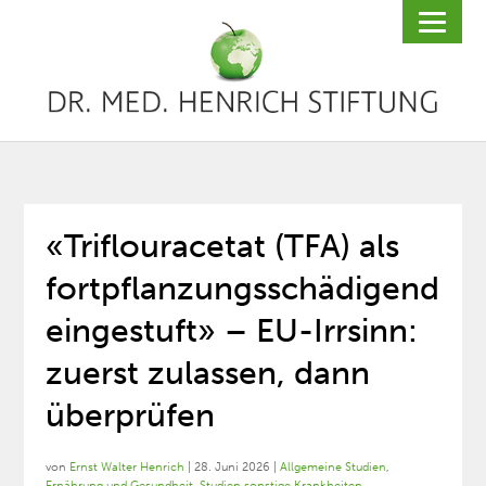
«Triflouracetat (TFA) als
fortpflanzungsschädigend
eingestuft» – EU-Irrsinn:
zuerst zulassen, dann
überprüfen
von
Ernst Walter Henrich
|
28. Juni 2026
|
Allgemeine Studien
,
Ernährung und Gesundheit
,
Studien sonstige Krankheiten
,