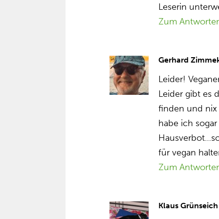
Leserin unterw
Zum Antworte
Gerhard Zimme
Leider! Vegane
Leider gibt es 
finden und nix
habe ich sogar
Hausverbot…so w
für vegan halt
Zum Antworte
Klaus Grünseich