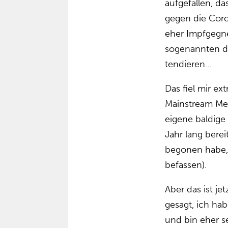
aufgefallen, da
gegen die Coro
eher Impfgegne
sogenannten 
tendieren…
Das fiel mir ext
Mainstream Med
eigene baldige 
Jahr lang berei
begonen habe, 
befassen).
Aber das ist je
gesagt, ich ha
und bin eher se