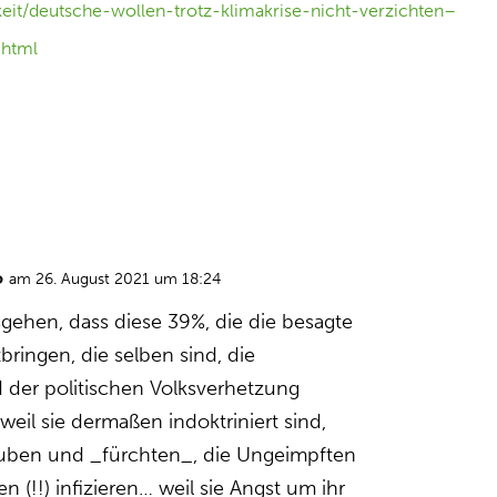
keit/deutsche-wollen-trotz-klimakrise-nicht-verzichten–
.html
o
am 26. August 2021 um 18:24
sgehen, dass diese 39%, die die besagte
tbringen, die selben sind, die
 der politischen Volksverhetzung
eil sie dermaßen indoktriniert sind,
lauben und _fürchten_, die Ungeimpften
 (!!) infizieren… weil sie Angst um ihr