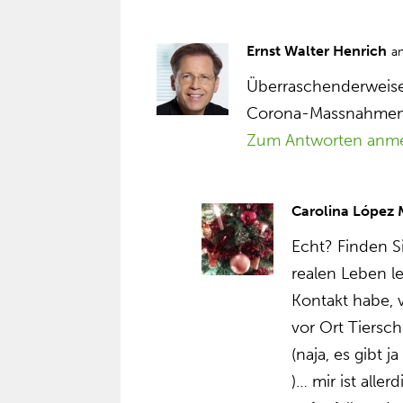
Ernst Walter Henrich
a
Überraschenderweise 
Corona-Massnahmen 
Zum Antworten anm
Carolina López
Echt? Finden S
realen Leben l
Kontakt habe, 
vor Ort Tiersch
(naja, es gibt 
)… mir ist alle