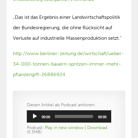
„Das ist das Ergebnis einer Landwirtschaftspolitik
der Bundesregierung, die ohne Rücksicht auf
Verluste auf industrielle Massenproduktion setzt.“
http://www.berliner-zeitung.de/wirtschaft/ueber-
34-000-tonnen-bauern-spritzen-immer-mehr-
pflanzengift-26886924
Diesen Artikel als Podcast anhören:
Audio-
00:00
00:00
Player
Podcast:
Play in new window
|
Download
(5.3MB)