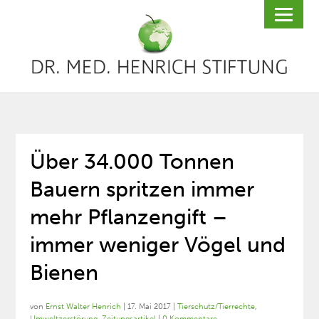
Über 34.000 Tonnen
Bauern spritzen immer
mehr Pflanzengift –
immer weniger Vögel und
Bienen
von
Ernst Walter Henrich
|
17. Mai 2017
|
Tierschutz/Tierrechte
,
Umweltzerstörung
,
Zeitungsartikel
|
0 Kommentare