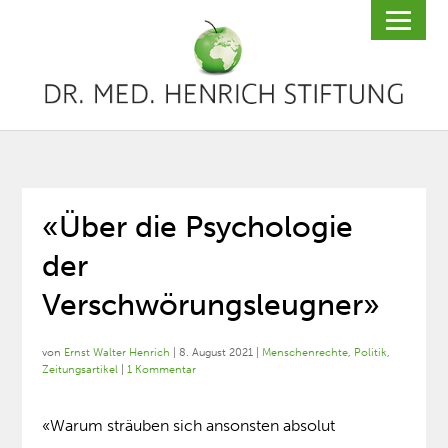
«Über die Psychologie
der
Verschwörungsleugner»
von
Ernst Walter Henrich
|
8. August 2021
|
Menschenrechte
,
Politik
,
Zeitungsartikel
|
1 Kommentar
«Warum sträuben sich ansonsten absolut