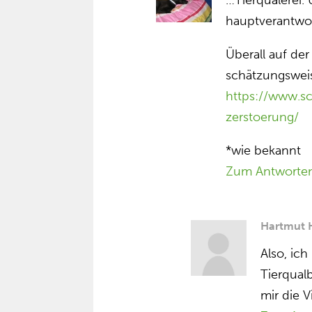
…Tierquälerei. 
hauptverantwor
Überall auf de
schätzungsweis
https://www.sc
zerstoerung/
*wie bekannt
Zum Antworte
Hartmut 
Also, ic
Tierqualb
mir die 