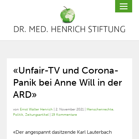
«Unfair-TV und Corona-
Panik bei Anne Will in der
ARD»
von
Ernst Walter Henrich
|
2. November 2021
|
Menschenrechte
,
Politik
,
Zeitungsartikel
|
19 Kommentare
«Der angespannt dasitzende Karl Lauterbach