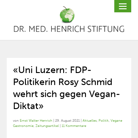
«Uni Luzern: FDP-
Politikerin Rosy Schmid
wehrt sich gegen Vegan-
Diktat»
von
Ernst Walter Henrich
|
29. August 2021
|
Aktuelles
,
Politik
,
Vegane
Gastronomie
,
Zeitungsartikel
|
11 Kommentare