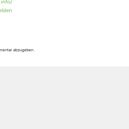
info/
elden
mentar abzugeben.