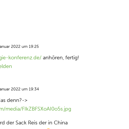
Januar 2022 um 19:25
gie-konferenz.de/
anhören, fertig!
elden
Januar 2022 um 19:34
das denn?->
om/media/FIkZBFSXoAI0o5s.jpg
d der Sack Reis der in China