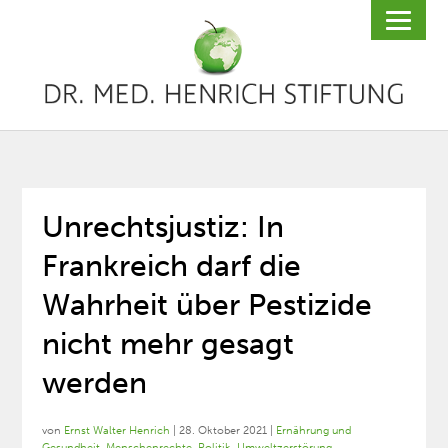
Unrechtsjustiz: In
Frankreich darf die
Wahrheit über Pestizide
nicht mehr gesagt
werden
von
Ernst Walter Henrich
|
28. Oktober 2021
|
Ernährung und
Gesundheit
,
Menschenrechte
,
Politik
,
Umweltzerstörung
,