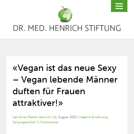
«Vegan ist das neue Sexy
– Vegan lebende Männer
duften für Frauen
attraktiver!»
von
Ernst Walter Henrich
|
11. August 2021
|
Vegane Ernährung
,
Zeitungsartikel
|
1 Kommentar