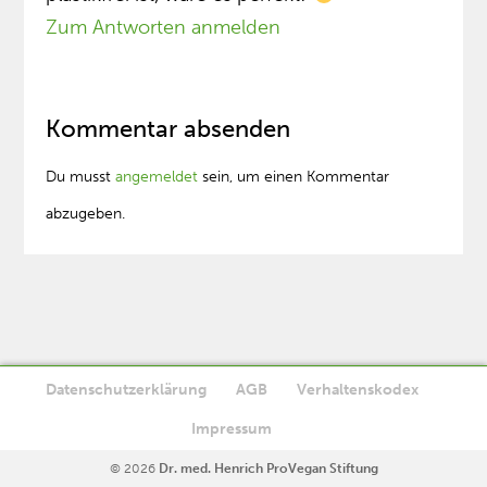
Zum Antworten anmelden
Kommentar absenden
Du musst
angemeldet
sein, um einen Kommentar
abzugeben.
Datenschutzerklärung
AGB
Verhaltenskodex
Diese Website verwendet Cookies. Wenn Sie die Website weiter
Impressum
Ok
nutzen, stimmen Sie der Verwendung von Cookies zu.
© 2026
Dr. med. Henrich ProVegan Stiftung