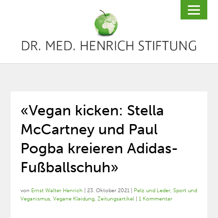
«Vegan kicken: Stella
McCartney und Paul
Pogba kreieren Adidas-
Fußballschuh»
von
Ernst Walter Henrich
|
23. Oktober 2021
|
Pelz und Leder
,
Sport und
Veganismus
,
Vegane Kleidung
,
Zeitungsartikel
|
1 Kommentar