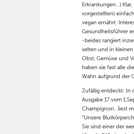
Erkrankungen…).Klar, 
vorgestellten) einfac
vegan ernährt. Interes
Gesundheitsführer e
-beides rangiert inz
selten und in kleinen
Obst, Gemüse und Vol
haben sie fast alle d
Wahn aufgrund der 
Zufällig entdeckt: In
Ausgabe 17 vom 1,Se
Champignon…liest m
“Unsere Blutkörperche
Sie sind einer der we