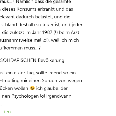
araus…? Nämlich dass die gesamte
n dieses Konsums erkrankt und das
levant dadurch belastet, und die
schland deshalb so teuer ist, und jeder
 die zuletzt im Jahr 1987 (!) beim Arzt
 ausnahmsweise mal lol), weil ich mich
r aufkommen muss…?
UNSOLIDARISCHEN Bevölkerung!
ist ein guter Tag, sollte irgend so ein
-Impfling mir einen Spruch von wegen
drücken wollen
ich glaube, der
 nen Psychologen lol irgendwann
…
elden