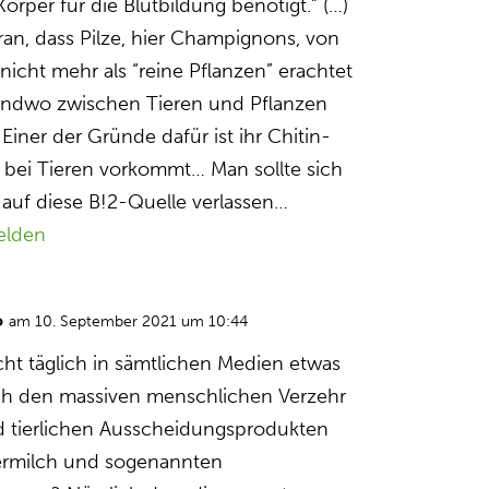
Körper für die Blutbildung benötigt.” (…)
daran, dass Pilze, hier Champignons, von
nicht mehr als “reine Pflanzen” erachtet
endwo zwischen Tieren und Pflanzen
iner der Gründe dafür ist ihr Chitin-
r bei Tieren vorkommt… Man sollte sich
in auf diese B!2-Quelle verlassen…
elden
o
am 10. September 2021 um 10:44
cht täglich in sämtlichen Medien etwas
rch den massiven menschlichen Verzehr
d tierlichen Ausscheidungsprodukten
termilch und sogenannten