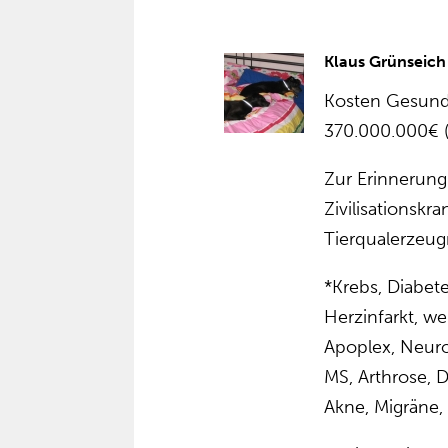
Klaus Grünseich
Kosten Gesundh
370.000.000€ (
Zur Erinnerung:
Zivilisationsk
Tierqualerzeugn
*Krebs, Diabete
Herzinfarkt, we
Apoplex, Neuro
MS, Arthrose, D
Akne, Migräne