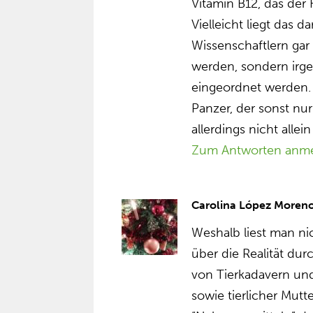
Vitamin B12, das der 
Vielleicht liegt das 
Wissenschaftlern gar 
werden, sondern irg
eingeordnet werden. E
Panzer, der sonst nu
allerdings nicht alle
Zum Antworten anm
Carolina López Moren
Weshalb liest man ni
über die Realität du
von Tierkadavern un
sowie tierlicher Mut