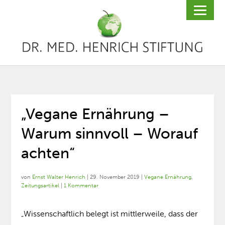
„Vegane Ernährung –
Warum sinnvoll – Worauf
achten“
von
Ernst Walter Henrich
|
29. November 2019
|
Vegane Ernährung
,
Zeitungsartikel
|
1 Kommentar
„Wissenschaftlich belegt ist mittlerweile, dass der