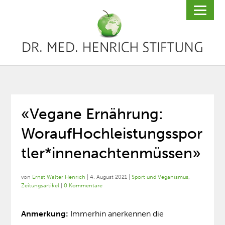
«Vegane Ernährung:
WoraufHochleistungsspor
tler*innenachtenmüssen»
von
Ernst Walter Henrich
|
4. August 2021
|
Sport und Veganismus
,
Zeitungsartikel
|
0 Kommentare
Anmerkung:
Immerhin anerkennen die