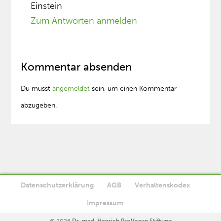
Einstein
Zum Antworten anmelden
Kommentar absenden
Du musst
angemeldet
sein, um einen Kommentar
abzugeben.
Datenschutzerklärung
AGB
Verhaltenskodex
Diese Website verwendet Cookies. Wenn Sie die Website weiter
Impressum
Ok
nutzen, stimmen Sie der Verwendung von Cookies zu.