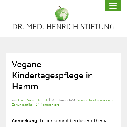
Vegane
Kindertagespflege in
Hamm
von
Ernst Walter Henrich
|
23. Februar 2020
|
Vegane Kinderernährung
,
Zeitungsartikel
|
14 Kommentare
Anmerkung:
Leider kommt bei diesem Thema