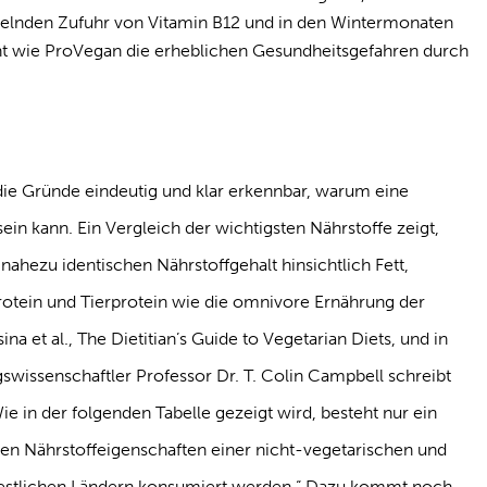
ngelnden Zufuhr von Vitamin B12 und in den Wintermonaten
nt wie ProVegan die erheblichen Gesundheitsgefahren durch
die Gründe eindeutig und klar erkennbar, warum eine
ein kann. Ein Vergleich der wichtigsten Nährstoffe zeigt,
nahezu identischen Nährstoffgehalt hinsichtlich Fett,
otein und Tierprotein wie die omnivore Ernährung der
ina et al., The Dietitian’s Guide to Vegetarian Diets, und in
swissenschaftler Professor Dr. T. Colin Campbell schreibt
e in der folgenden Tabelle gezeigt wird, besteht nur ein
en Nährstoffeigenschaften einer nicht-vegetarischen und
 westlichen Ländern konsumiert werden.“ Dazu kommt noch