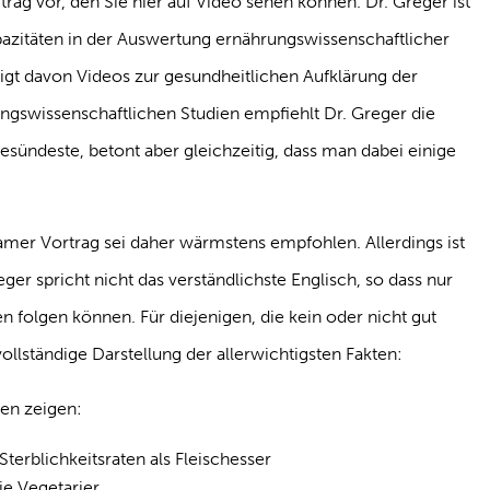
rag vor, den Sie hier auf Video sehen können. Dr. Greger ist
azitäten in der Auswertung ernährungswissenschaftlicher
rtigt davon Videos zur gesundheitlichen Aufklärung der
ngswissenschaftlichen Studien empfiehlt Dr. Greger die
esündeste, betont aber gleichzeitig, dass man dabei einige
samer Vortrag sei daher wärmstens empfohlen. Allerdings ist
eger spricht nicht das verständlichste Englisch, so dass nur
 folgen können. Für diejenigen, die kein oder nicht gut
ollständige Darstellung der allerwichtigsten Fakten:
ien zeigen:
terblichkeitsraten als Fleischesser
ie Vegetarier