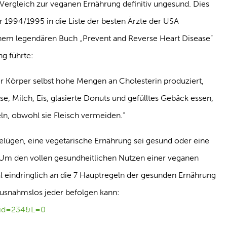
Vergleich zur veganen Ernährung definitiv ungesund. Dies
er 1994/1995 in die Liste der besten Ärzte der USA
em legendären Buch „Prevent and Reverse Heart Disease”
ng führte:
er Körper selbst hohe Mengen an Cholesterin produziert,
äse, Milch, Eis, glasierte Donuts und gefülltes Gebäck essen,
ln, obwohl sie Fleisch vermeiden.”
 belügen, eine vegetarische Ernährung sei gesund oder eine
Um den vollen gesundheitlichen Nutzen einer veganen
l eindringlich an die 7 Hauptregeln der gesunden Ernährung
e ausnahmslos jeder befolgen kann:
p?id=234&L=0