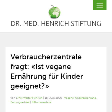
Verbraucherzentrale
fragt: «Ist vegane
Ernährung für Kinder
geeignet?»
von
Ernst Walter Henrich
|
18. Juni 2026
|
Vegane Kinderernährung
,
Zeitungsartikel
|
0 Kommentare