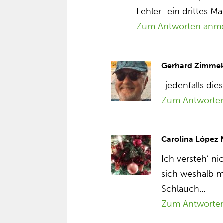
Fehler…ein drittes Mal
Zum Antworten anm
Gerhard Zimme
..jedenfalls d
Zum Antworte
Carolina López
Ich versteh’ ni
sich weshalb m
Schlauch…
Zum Antworte